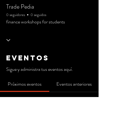
Trade Pedia
0 seguidores
0 seguidos
finance workshops for students
Eventos
Sigue y administra tus eventos aquí.
Próximos eventos
Eventos anteriores
Aún no hay entradas ni
confirmaciones de asistencia