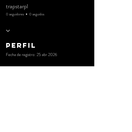
trapstarpl
0 seguidores
0 seguidos
Perfil
Fecha de registro: 25 abr 2026
Aún no hay nada que mostrar
aquí
Cuando este miembro agregue información
sobre sí mismo, podrás verla aquí.