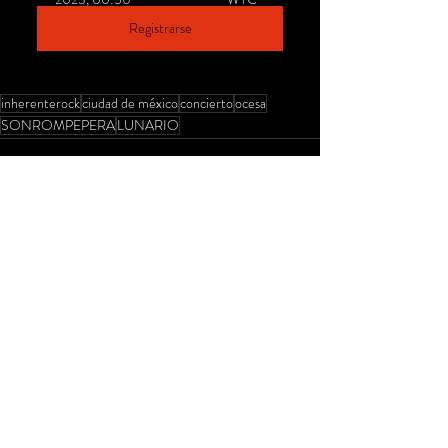
Registrarse
inherenterock
ciudad de méxico
concierto
ocesa
SONROMPEPERA
LUNARIO
Entradas recientes
Ver todo