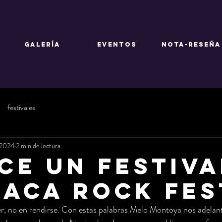
GALERÍA
EVENTOS
NOTA-RESEÑA
festivales
 2024
2 min de lectura
CE UN FESTIVA
ACA ROCK FES
er, no en rendirse. Con estas palabras Melo Montoya nos adelan