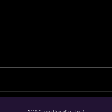
Matilda
In
conquista
Fa
Monterrey con
de
una
co
© 2023 Creado por InherenteRock y el Ivan :)