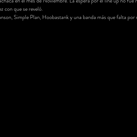
achaca en el mes de Noviembre. La espera por el line up no fue 
ez con que se reveló.
anson, Simple Plan, Hoobastank y una banda más que falta por r