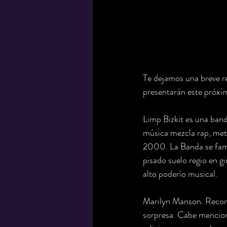
Te dejamos una breve res
presentarán este próxi
Limp Bizkit es una band
música mezcla rap, metal
2000. La Banda se fami
pisado suelo regio en g
alto poderío musical. 
Marilyn Manson. Record
sorpresa. Cabe menciona