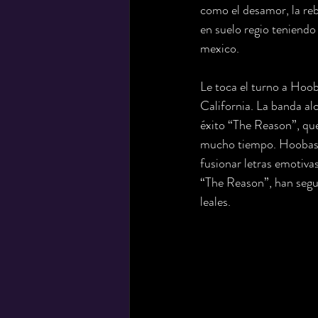
como el desamor, la reb
en suelo regio teniend
mexico. 
Le toca el turno a Hoo
California. La banda al
éxito “The Reason”, que
mucho tiempo. Hoobasta
fusionar letras emotiva
“The Reason”, han segu
leales.  