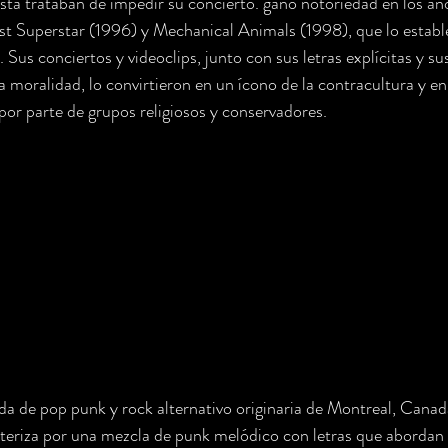
osta trataban de impedir su concierto. ganó notoriedad en los a
t Superstar (1996) y Mechanical Animals (1998), que lo estab
. Sus conciertos y videoclips, junto con sus letras explícitas y s
y la moralidad, lo convirtieron en un ícono de la contracultura y e
 por parte de grupos religiosos y conservadores.
a de pop punk y rock alternativo originaria de Montreal, Canad
cteriza por una mezcla de punk melódico con letras que abordan 