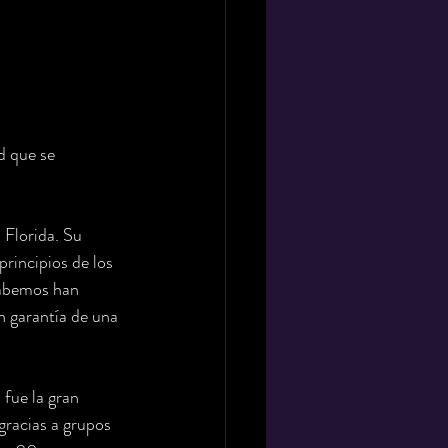
d que se 
Florida. Su 
principios de los 
sabemos han 
n garantía de una 
fue la gran 
gracias a grupos 