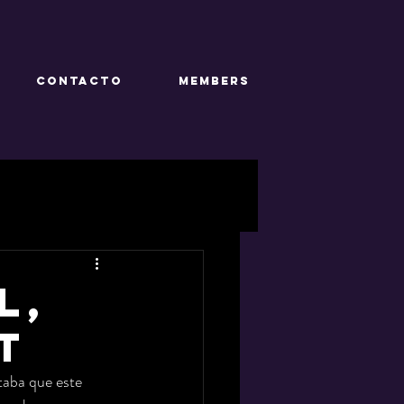
CONTACTO
Members
L,
T
taba que este 