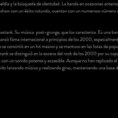
eldía y la búsqueda de identidad. La banda en ocasiones anterio
o show con un éxito rotundo, cuentan con un numeroso número d
bastank. Su música  post-grunge, que los caracteriza. Es una ba
canzó fama internacional a principios de los 2000, especialment
 se convirtió en un hit masivo y se mantuvo en las listas de pop
nk se distinguió en la escena del rock de los 2000 por su cap
s con un sonido potente y accesible. Aunque no han replicado el n
ido lanzando música y realizando giras, manteniendo una base d