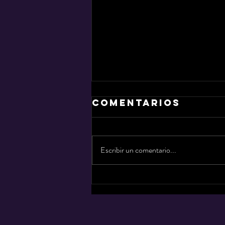
Comentarios
Escribir un comentario...
Ca7riel y paco
amoroso
hacen soldout
en monterrey