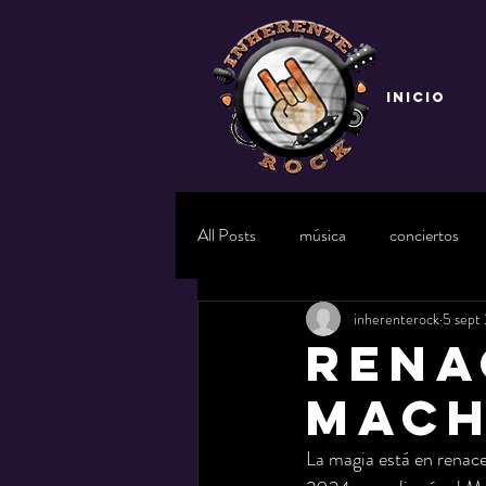
INICIO
All Posts
música
conciertos
inherenterock
5 sept
RENA
MACH
La magia está en renac