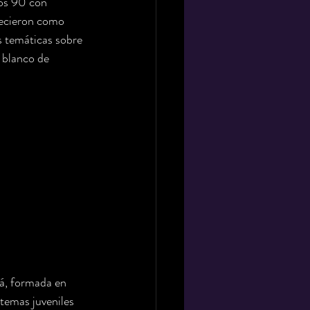
ños 90 con 
lecieron como 
us temáticas sobre 
n blanco de 
á, formada en 
temas juveniles 