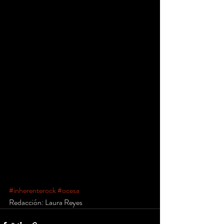
#inherenterock
#ocesa
Redacción: Laura Reyes