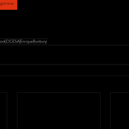
gistrarse
rock
OCESA
EnriqueBunbury