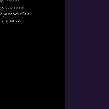
as llenas de 
volución en el 
 ya no volvería a 
o y lanzando 