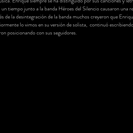
sica. Enrique siempre se ha distinguido por sus canciones y letr
 un tiempo junto a la banda Héroes del Silencio causaron una re
s de la desintegración de la banda muchos creyeron que Enrique
riormente lo vimos en su versión de solista,  continuó escribiend
eron posicionando con sus seguidores. 