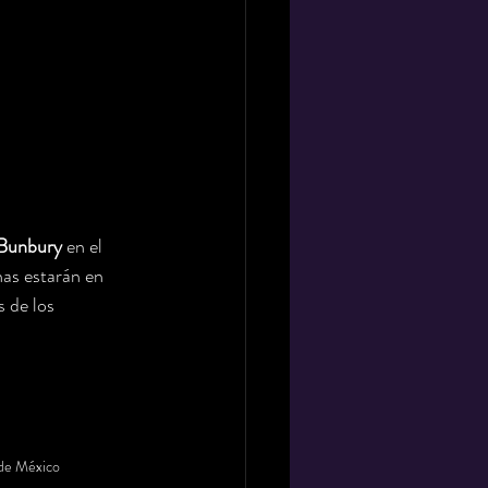
 Bunbury
 en el 
as estarán en 
s de los 
de México