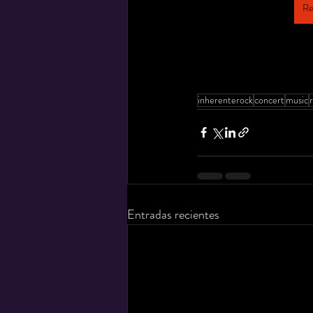
Re
inherenterock
concert
music
Entradas recientes