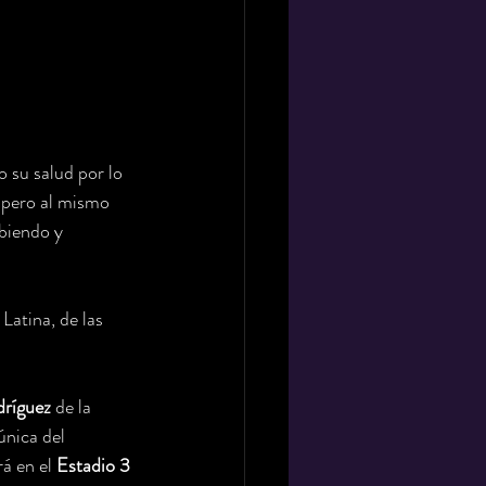
 su salud por lo 
s pero al mismo 
biendo y 
atina, de las 
dríguez
 de la 
única del 
á en el 
Estadio 3 