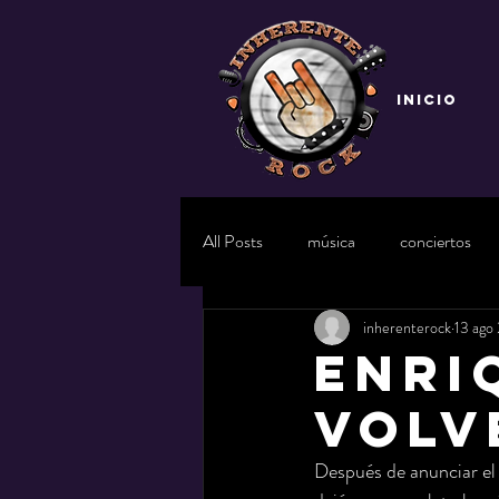
INICIO
All Posts
música
conciertos
inherenterock
13 ago
Enri
volv
Después de anunciar el 