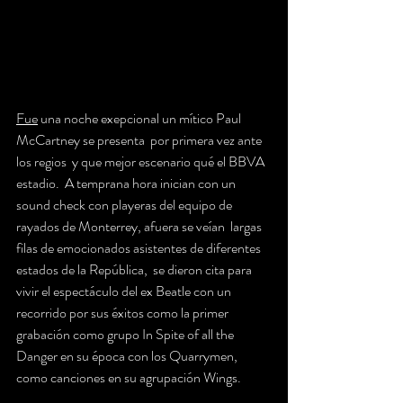
Fue
 una noche exepcional un mítico Paul 
McCartney se presenta  por primera vez ante 
los regios  y que mejor escenario qué el BBVA 
estadio.  A temprana hora inician con un 
sound check con playeras del equipo de 
rayados de Monterrey, afuera se veían  largas 
filas de emocionados asistentes de diferentes 
estados de la República,  se dieron cita para 
vivir el espectáculo del ex Beatle con un 
recorrido por sus éxitos como la primer 
grabación como grupo In Spite of all the 
Danger en su época con los Quarrymen, 
como canciones en su agrupación Wings.