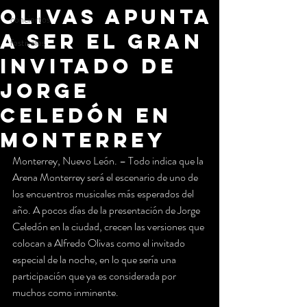
OLIVAS APUNTA
conciertos
A SER EL GRAN
festivales
INVITADO DE
JORGE
CELEDÓN EN
MONTERREY
Monterrey, Nuevo León. – Todo indica que la 
Arena Monterrey será el escenario de uno de 
los encuentros musicales más esperados del 
año. A pocos días de la presentación de Jorge 
Celedón en la ciudad, crecen las versiones que 
colocan a Alfredo Olivas como el invitado 
especial de la noche, en lo que sería una 
participación que ya es considerada por 
muchos como inminente.