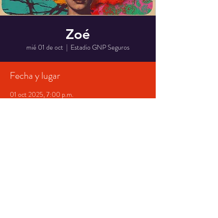
Zoé
mié 01 de oct
  |  
Estadio GNP Seguros
Fecha y lugar
01 oct 2025, 7:00 p.m.
Estadio GNP Seguros, Viad. Río de la Piedad S/N,
Granjas México, Iztacalco, 08400 Ciudad de
México, CDMX, México
Compartir evento
© 2023 Creado por
InherenteRock y el Ivan :)