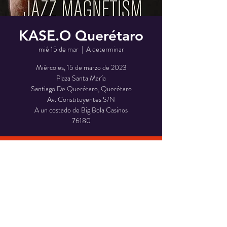
KASE.O Querétaro
mié 15 de mar
  |  
A determinar
Miércoles, 15 de marzo de 2023
Plaza Santa María
Santiago De Querétaro, Querétaro
Av. Constituyentes S/N
A un costado de Big Bola Casinos
76180
Fecha y lugar
15 mar 2023, 9:00 p.m.
A determinar
Compartir evento